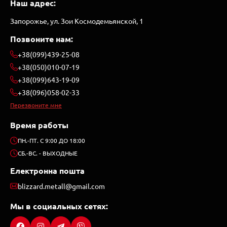
Наш адрес:
кровельных материалов и других изделий.
Запорожье, ул. Зои Космодемьянской, 1
Лист нержавеющий
Позвоните нам:
Лист, который изготавливают из специальных марок стали,
+38(099)439-25-08
содержащих хром, никель и другие легирующие элементы,
+38(050)010-07-19
которые придают стали высокую стойкость к коррозии,
+38(099)643-19-09
температурным и химическим воздействиям. Лист
+38(096)058-02-33
нержавеющий имеет гладкую и блестящую поверхность, а
также хорошую пластичность и свариваемость. Лист
Перезвоните мне
нержавеющий используется в пищевой, химической,
Время работы
нефтехимической, медицинской и других отраслях, где
требуется гигиеничность и долговечность материала.
ПН.-ПТ. С 9:00 ДО 18:00
СБ.-ВС. - ВЫХОДНЫЕ
Лист оцинкованный
Електронна пошта
Лист, который покрывают тонким слоем цинка методом
blizzard.metall@gmail.com
горячего или холодного цинкования. Цинк образует на
поверхности листа защитную пленку, которая предотвращает
Мы в социальных сетях:
ржавление и окисление стали. Лист оцинкованный имеет
серебристый цвет и матовый блеск, а также легко поддается