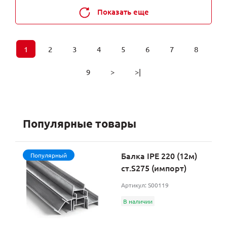
Показать еще
1
2
3
4
5
6
7
8
9
>
>|
Популярные товары
Балка IPE 220 (12м)
Популярный
ст.S275 (импорт)
Артикул: S00119
В наличии