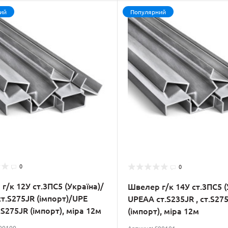
ий
Популярний
0
0
г/к 12У ст.3ПС5 (Україна)/
Швелер г/к 14У ст.3ПС5 (
т.S275JR (імпорт)/UPE
UPEAA ст.S235JR , ст.S27
.S275JR (імпорт), міра 12м
(імпорт), міра 12м
S00100