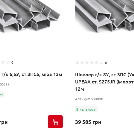
0
0
г/к 6,5У, ст.3ПС5, міра 12м
Швелер г/к 8У, ст.3ПС (Ук
UPEАА ст. S275JR (імпорт)
S00097
12м
ті
Артикул: S00098
В наявності
грн
39 585 грн