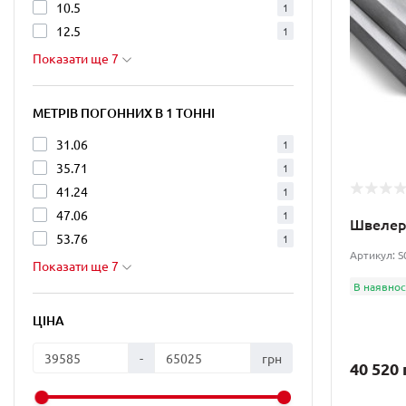
10.5
1
12.5
1
Показати ще 7
МЕТРІВ ПОГОННИХ В 1 ТОННІ
31.06
1
35.71
1
41.24
1
47.06
1
Швелер 
53.76
1
Артикул: 
Показати ще 7
В наявнос
ЦІНА
-
грн
40 520 