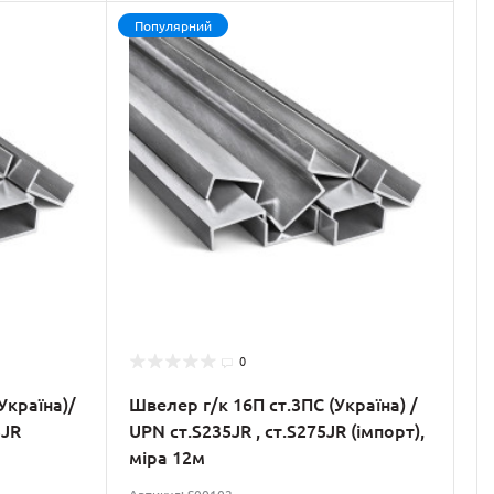
Популярний
0
Україна)/
Швелер г/к 16П ст.3ПС (Україна) /
5JR
UPN ст.S235JR , ст.S275JR (імпорт),
міра 12м