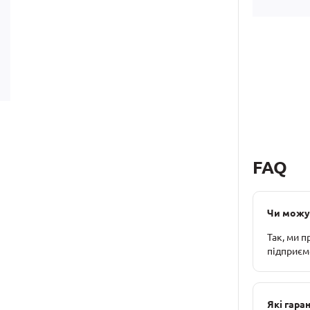
FAQ
Чи можу 
Так, ми п
підприємс
Які гаран