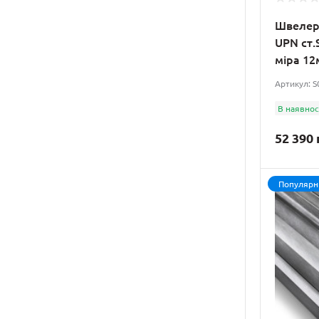
Швелер 
Труба оцинкована
UPN ст.S
Труба профільна
міра 12
Труба сталева електрозварна
Артикул: 
В наявнос
Труба суцільнотягнена
52 390 
Популярн