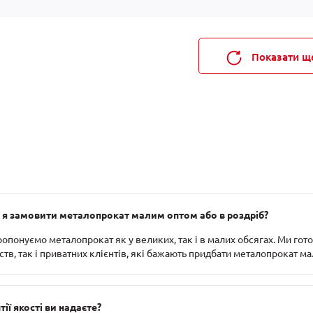
Показати щ
я замовити металопрокат малим оптом або в роздріб?
ропонуємо металопрокат як у великих, так і в малих обсягах. Ми го
тв, так і приватних клієнтів, які бажають придбати металопрокат м
тії якості ви надаєте?