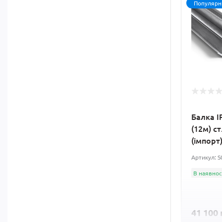
Популярн
Балка I
(12м) ст
(імпорт
Артикул: 
В наявнос
41 100 