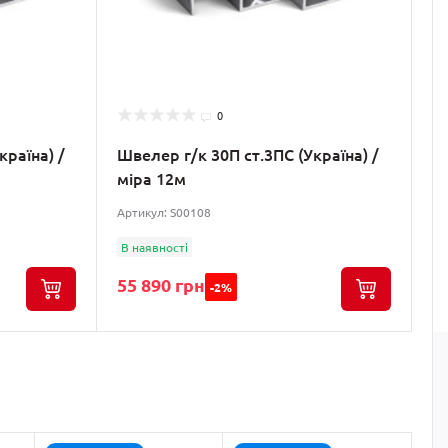
0
країна) /
Швелер г/к 30П ст.3ПС (Україна) /
міра 12м
Артикул: S00108
В наявності
55 890 грн
-2%