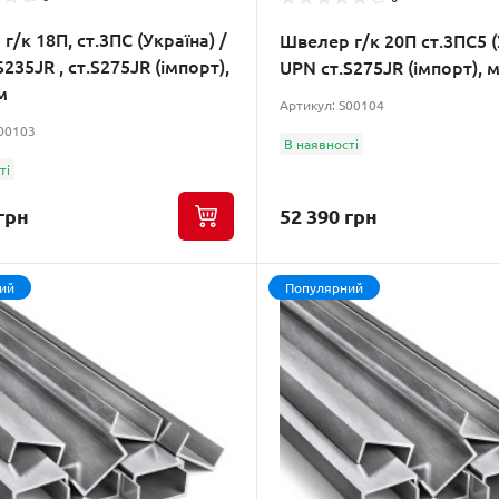
г/к 18П, ст.3ПС (Україна) /
Швелер г/к 20П ст.3ПС5 (
235JR , ст.S275JR (імпорт),
UPN ст.S275JR (імпорт), 
м
Артикул: S00104
S00103
В наявності
ті
грн
52 390 грн
ий
Популярний