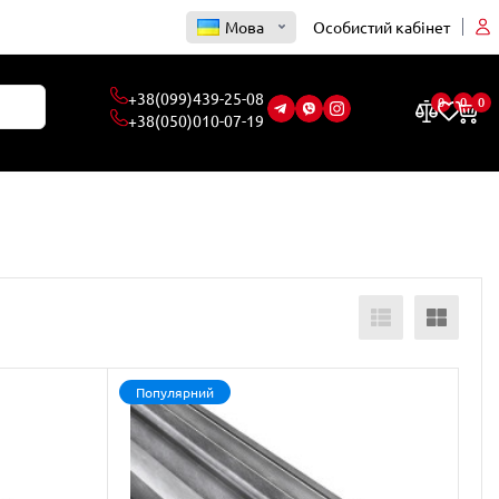
Мова
Особистий кабінет
0
0
0
Популярний