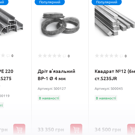
ий
Популярний
Популярний
0
0
0
PE 220
Дріт в’язальний
Квадрат №12 (6м
.S275
ВР-1 Ø 4 мм
ст.S235JR
)
Артикул: S00127
Артикул: S00045
S00119
В наявності
В наявності
ті
грн
33 350 грн
34 500 грн