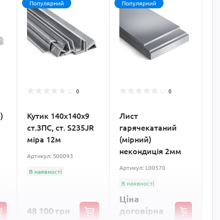
Популярний
Популярний
0
0
)
Кутик 140х140х9
Лист
ст.3ПС, ст. S235JR
гарячекатаний
міра 12м
(мірний)
некондиція 2мм
Артикул: S00093
Артикул: L00570
В наявності
В наявності
Ціна
48 100 грн
договірна