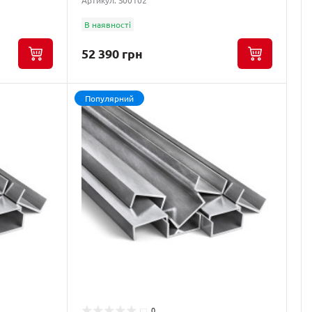
Артикул: S00102
В наявності
52 390 грн
Популярний
0