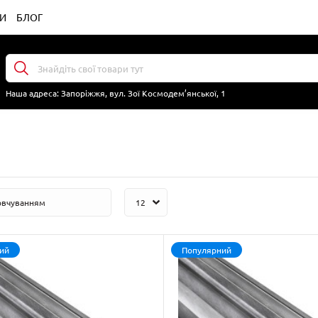
И
БЛОГ
Наша адреса:
Запоріжжя, вул. Зої Космодем’янської, 1
ий
Популярний