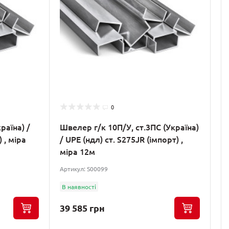
0
раїна) /
Швелер г/к 10П/У, ст.3ПС (Україна)
 , міра
/ UPE (ндл) ст. S275JR (імпорт) ,
міра 12м
Артикул: S00099
В наявності
39 585 грн