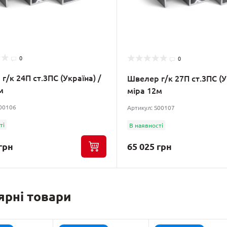
0
0
г/к 24П ст.3ПС (Україна) /
Швелер г/к 27П ст.3ПС (У
м
міра 12м
S00106
Артикул: S00107
ті
В наявності
грн
65 025 грн
ярні товари