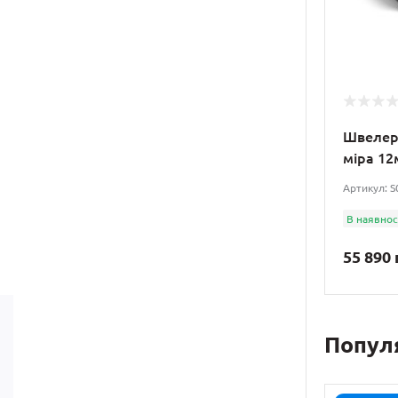
Швелер 
міра 12
Артикул: 
В наявнос
55 890 
Попул