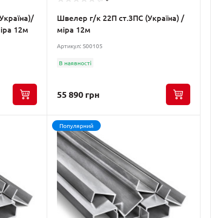
Україна)/
Швелер г/к 22П ст.3ПС (Україна) /
міра 12м
міра 12м
Артикул: S00105
В наявності
55 890 грн
Популярний