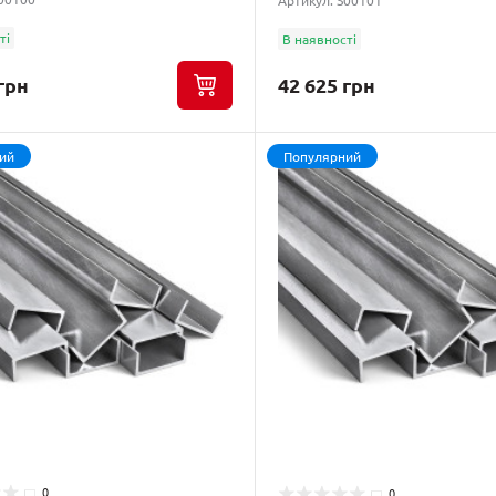
Артикул: S00101
ті
В наявності
грн
42 625 грн
ий
Популярний
0
0