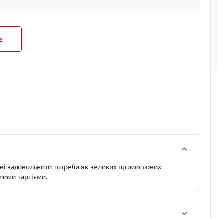
е
тові задовольнити потреби як великих промислових
алими партіями.