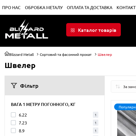
ПРО НАС
ОБРОБКА МЕТАЛУ
ОПЛАТА ТА ДОСТАВКА
КОНТАКТ
Каталог товарів
Blizzard Metall
Сортовий та фасонний прокат
Швелер
Швелер
Фільтр
ВАГА 1 МЕТРУ ПОГОННОГО, КГ
Популярн
6.22
1
7.23
1
8.9
1