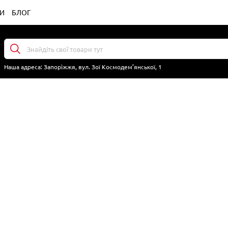
И
БЛОГ
Наша адреса:
Запоріжжя, вул. Зої Космодем’янської, 1