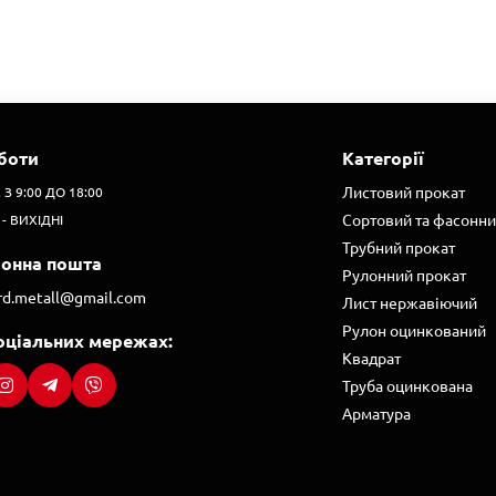
боти
Категорії
Листовий прокат
. З 9:00 ДО 18:00
Сортовий та фасонни
 - ВИХІДНІ
Трубний прокат
ронна пошта
Рулонний прокат
ard.metall@gmail.com
Лист нержавіючий
Рулон оцинкований
оціальних мережах:
Квадрат
Труба оцинкована
Арматура