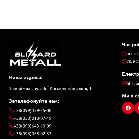
Час ро
ПН.-ПТ
СБ.-ВС.
Елект
Наша адреса:
blizz
Запоріжжя, вул. Зої Космодем’янської, 1
Ми в с
Зателефонуйте нам:
+38(099)439-25-08
+38(050)010-07-19
+38(099)643-19-09
+38(096)058-02-33