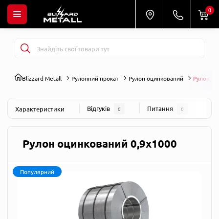
0
Blizzard Metall
Рулонний прокат
Рулон оцинкований
Рулон оц
Відгуків
Питання
Характеристики
0
0
Рулон оцинкований 0,9х1000
Популярний