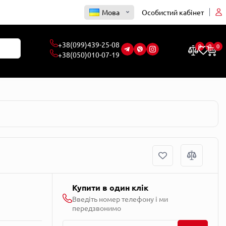
Мова
Особистий кабінет
0
0
0
Купити в один клік
Введіть номер телефону і ми
передзвонимо