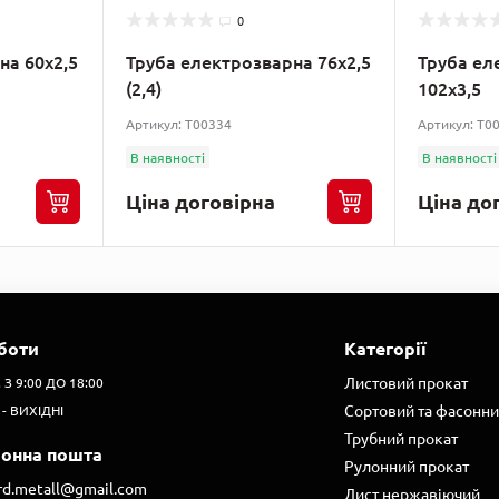
0
на 60х2,5
Труба електрозварна 76х2,5
Труба ел
(2,4)
102х3,5
Артикул: T00334
Артикул: T0
В наявності
В наявності
Ціна договірна
Ціна до
боти
Категорії
Листовий прокат
. З 9:00 ДО 18:00
Сортовий та фасонни
 - ВИХІДНІ
Трубний прокат
ронна пошта
Рулонний прокат
ard.metall@gmail.com
Лист нержавіючий