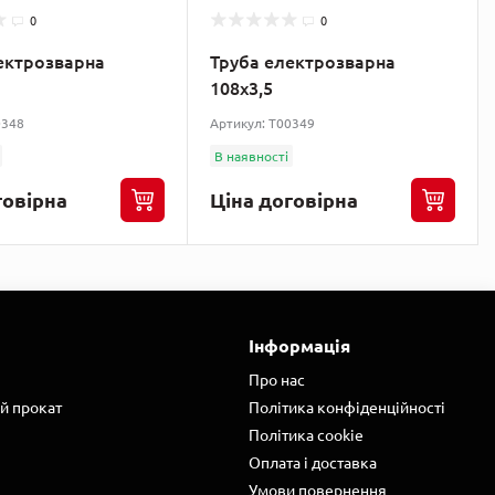
0
0
ектрозварна
Труба електрозварна
108х3,5
0348
Артикул: T00349
В наявності
говірна
Ціна договірна
Інформація
Про нас
й прокат
Політика конфіденційності
Політика cookie
Оплата і доставка
Умови повернення