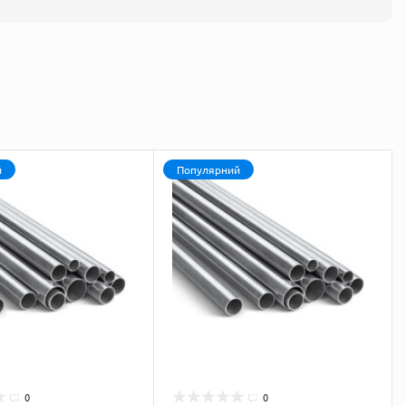
й
Популярний
0
0