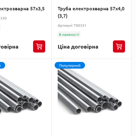
ектрозварна 57х3,5
Труба електрозварна 57х4,0
(3,7)
0330
Артикул: T00331
В наявності
говірна
Ціна договірна
й
Популярний