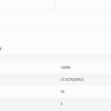
0
12000
СТ.3СП5/3ПС5
76
3