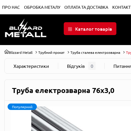
ПРО НАС
ОБРОБКА МЕТАЛУ
ОПЛАТА ТА ДОСТАВКА
КОНТАКТ
Каталог товарів
Blizzard Metall
Трубний прокат
Труба сталева електрозварна
Тр
Характеристики
Відгуків
0
Питанн
Труба електрозварна 76х3,0
Популярний