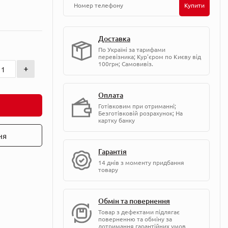
Купити
Доставка
По Україні за тарифами
перевізника; Кур'єром по Києву від
100грн; Самовивіз.
Оплата
Готівковим при отриманні;
Безготівковій розрахунок; На
картку банку
ня
Гарантія
14 днів з моменту придбання
товару
Обмін та повернення
Товар з дефектами підлягає
поверненню та обміну за
дотримання гарантійних умов