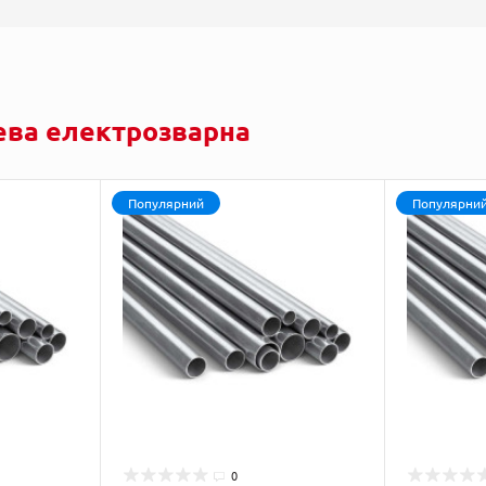
ева електрозварна
Популярний
Популярни
0