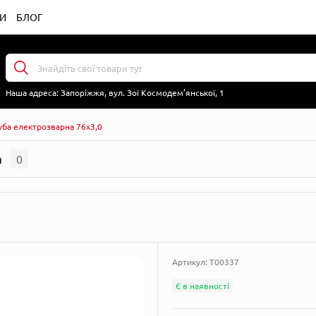
И
БЛОГ
Наша адреса:
Запоріжжя, вул. Зої Космодем’янської, 1
уба електрозварна 76х3,0
я
0
Артикул:
T00337
Є в наявності