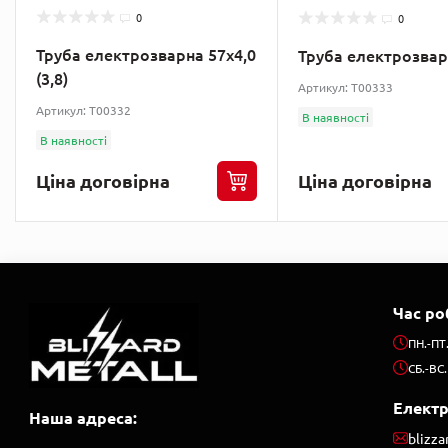
0
0
Труба електрозварна 57х4,0
Труба електрозвар
(3,8)
Артикул: T00333
Артикул: T00332
В наявності
В наявності
Ціна договірна
Ціна договірна
Час ро
ПН.-ПТ
СБ.-ВС.
Елект
Наша адреса:
blizz