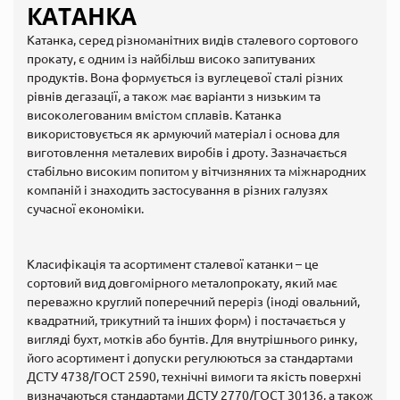
КАТАНКА
Катанка, серед різноманітних видів сталевого сортового
прокату, є одним із найбільш високо запитуваних
продуктів. Вона формується із вуглецевої сталі різних
рівнів дегазації, а також має варіанти з низьким та
високолегованим вмістом сплавів. Катанка
використовується як армуючий матеріал і основа для
виготовлення металевих виробів і дроту. Зазначається
стабільно високим попитом у вітчизняних та міжнародних
компаній і знаходить застосування в різних галузях
сучасної економіки.
Класифікація та асортимент сталевої катанки – це
сортовий вид довгомірного металопрокату, який має
переважно круглий поперечний переріз (іноді овальний,
квадратний, трикутний та інших форм) і постачається у
вигляді бухт, мотків або бунтів. Для внутрішнього ринку,
його асортимент і допуски регулюються за стандартами
ДСТУ 4738/ГОСТ 2590, технічні вимоги та якість поверхні
визначаються стандартами ДСТУ 2770/ГОСТ 30136, а також