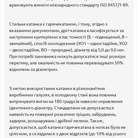
враховують вимоги міжнародного стандарту ISO 8457/1-89.
Стальна катанка є гарячекатаною, і тому, згідно з
вказаними документами, дріт-катанка класифікується за
наступними критеріями: клас точності (Б – підвищений, В –
звичайний), спосіб охолодження (УО1 – одностадійне, УО2
– двохстадійне, ВО – природне), діаметр від 5,0 до 9,0 мм.
При потребі замовника можуть допускатися інші розміри
перетину, але овальність не повинна перевищувати 50%
відхилень за діаметром.
З метою використання катанки в різноманітних
виробничих галузях, в холодному стані вона повинна
витримувати вигин на 180 градусів навколо оправлення
ідентичного діаметру. Стандартами не допускається
наявність на поверхні розкатних тріщин, забруднень,
задирок, розшарувань і дрібної пелени. Також,
допускається, щоб катанка гарячекатана в мотках була не
цілісною, а складалася з двох відрізків (до 10% від усього