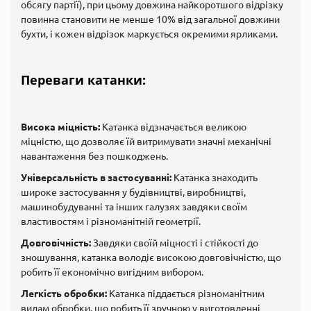
обсягу партії), при цьому довжина найкоротшого відрізку
повинна становити не менше 10% від загальної довжини
бухти, і кожен відрізок маркується окремими ярликами.
Переваги катанки:
Висока міцність:
Катанка відзначається великою
міцністю, що дозволяє їй витримувати значні механічні
навантаження без пошкоджень.
Універсальність в застосуванні:
Катанка знаходить
широке застосування у будівництві, виробництві,
машинобудуванні та інших галузях завдяки своїм
властивостям і різноманітній геометрії.
Довговічність:
Завдяки своїй міцності і стійкості до
зношування, катанка володіє високою довговічністю, що
робить її економічно вигідним вибором.
Легкість обробки:
Катанка піддається різноманітним
видам обробки, що робить її зручною у виготовленні