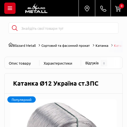
0
Blizzard Metall
Сортовий та фасонний прокат
Катанка
Катанка
Відгуків
Пит
Опис товару
Характеристики
0
Катанка Ø12 Україна ст.3ПС
Популярний