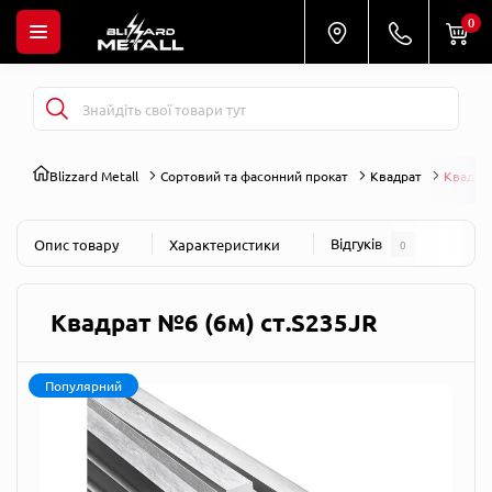
0
Blizzard Metall
Сортовий та фасонний прокат
Квадрат
Квадрат
Відгуків
Пит
Опис товару
Характеристики
0
Квадрат №6 (6м) ст.S235JR
Популярний