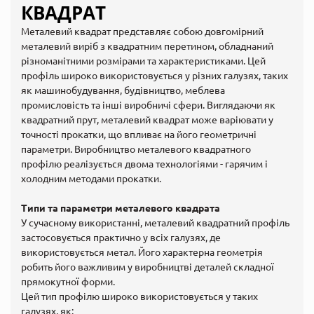
КВАДРАТ
Металевий квадрат представляє собою довгомірний
металевий виріб з квадратним перетином, обладнаний
різноманітними розмірами та характеристиками. Цей
профіль широко використовується у різних галузях, таких
як машинобудування, будівництво, меблева
промисловість та інші виробничі сфери. Виглядаючи як
квадратний прут, металевий квадрат може варіювати у
точності прокатки, що впливає на його геометричні
параметри. Виробництво металевого квадратного
профілю реалізується двома технологіями - гарячим і
холодним методами прокатки.
Типи та параметри металевого квадрата
У сучасному використанні, металевий квадратний профіль
застосовується практично у всіх галузях, де
використовується метал. Його характерна геометрія
робить його важливим у виробництві деталей складної
прямокутної форми.
Цей тип профілю широко використовується у таких
галузях, як: