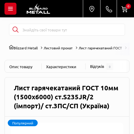
0
Blizzard Metall
Листовий прокат
Лист гарячекатаний ГОСТ
Лис
Відгуків
Пит
Опис товару
Характеристики
0
Лист гарячекатаний ГОСТ 10мм
(1500х6000) ст.S235JR/2
(імпорт)/ ст.3ПС/СП (Україна)
Популярний