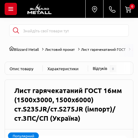
0
Blizzard Metall
Листовий прокат
Лист гарячекатаний ГОСТ
Лис
Відгуків
Пит
Опис товару
Характеристики
0
Лист гарячекатаний ГОСТ 16мм
(1500х3000, 1500х6000)
ст.S235JR/ст.S275JR (імпорт)/
ст.3ПС/СП (Україна)
Популярний