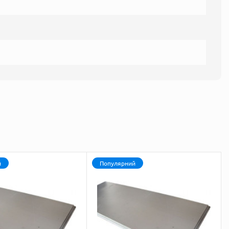
й
Популярний