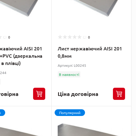
0
0
жавіючий AISI 201
Лист нержавіючий AISI 201
+PVC (дзеркальна
0,8мм
в плівці)
Артикул: L00245
0244
В наявності
говірна
Ціна договірна
й
Популярний