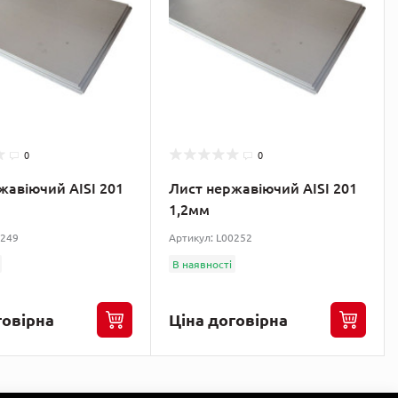
0
0
жавіючий AISI 201
Лист нержавіючий AISI 201
1,2мм
0249
Артикул: L00252
В наявності
говірна
Ціна договірна