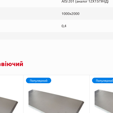
AISI 201 (аналог 12Х15Г9НД)
1000х2000
0,4
авіючий
Популярний
Популярни