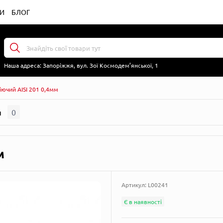
И
БЛОГ
Наша адреса:
Запоріжжя, вул. Зої Космодем’янської, 1
ючий AISI 201 0,4мм
я
0
м
Артикул:
L00241
Є в наявності