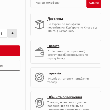
Купити
Доставка
По Україні за тарифами
перевізника; Кур'єром по Києву від
100грн; Самовивіз.
Оплата
Готівковим при отриманні;
Безготівковій розрахунок; На
картку банку
ня
Гарантія
14 днів з моменту придбання
товару
Обмін та повернення
Товар з дефектами підлягає
поверненню та обміну за
дотримання гарантійних умов