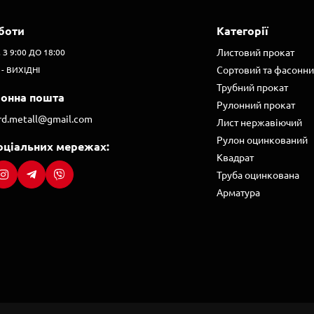
боти
Категорії
Листовий прокат
. З 9:00 ДО 18:00
Сортовий та фасонни
 - ВИХІДНІ
Трубний прокат
ронна пошта
Рулонний прокат
ard.metall@gmail.com
Лист нержавіючий
Рулон оцинкований
оціальних мережах:
Квадрат
Труба оцинкована
Арматура