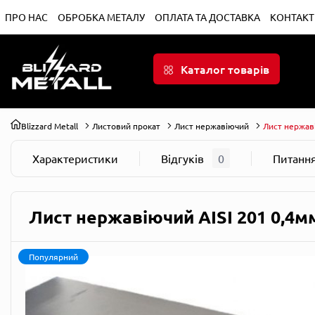
ПРО НАС
ОБРОБКА МЕТАЛУ
ОПЛАТА ТА ДОСТАВКА
КОНТАКТ
Каталог товарів
Blizzard Metall
Листовий прокат
Лист нержавіючий
Лист нержаві
Характеристики
Відгуків
0
Питанн
Лист нержавіючий AISI 201 0,4м
Популярний