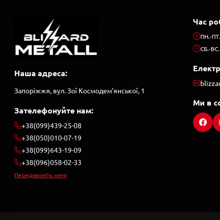
Час ро
ПН.-ПТ
СБ.-ВС.
Елект
Наша адреса:
blizz
Запоріжжя, вул. Зої Космодем’янської, 1
Ми в с
Зателефонуйте нам:
+38(099)439-25-08
+38(050)010-07-19
+38(099)643-19-09
+38(096)058-02-33
Передзвоніть мені