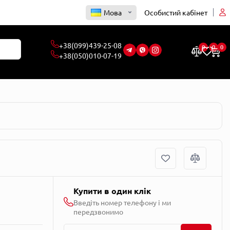
Мова
Особистий кабінет
0
0
0
Купити в один клік
Введіть номер телефону і ми
передзвонимо