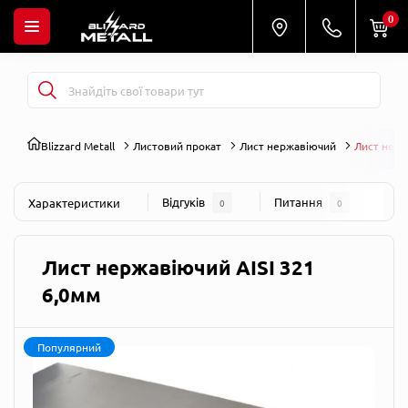
0
Blizzard Metall
Листовий прокат
Лист нержавіючий
Лист нерж
Відгуків
Питання
Характеристики
0
0
Лист нержавіючий AISI 321
6,0мм
Популярний