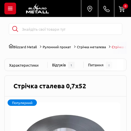
0
Blizzard Metall
Рулонний прокат
Стрічка металева
Стрічка ста
Відгуків
Питання
Характеристики
1
0
Стрічка сталева 0,7х52
Популярний