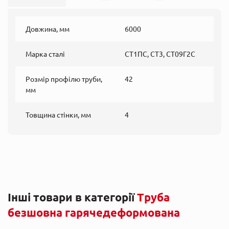
Довжина, мм
6000
Марка сталі
СТ1ПС, СТ3, СТ09Г2С
Розмір профілю труби,
42
мм
Товщина стінки, мм
4
Інші товари в категорії
Труба
безшовна гарячедеформована