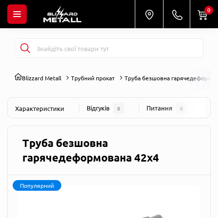
0
Blizzard Metall
Трубний прокат
Труба безшовна гарячедеформо
Відгуків
Питання
Характеристики
0
0
Труба безшовна
гарячедеформована 42х4
Популярний