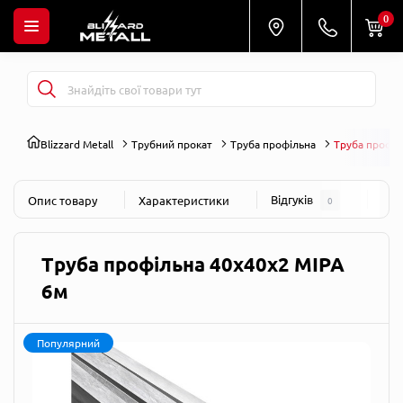
0
Blizzard Metall
Трубний прокат
Труба профільна
Труба профіл
Відгуків
Пит
Опис товару
Характеристики
0
Труба профільна 40х40х2 МІРА
6м
Популярний